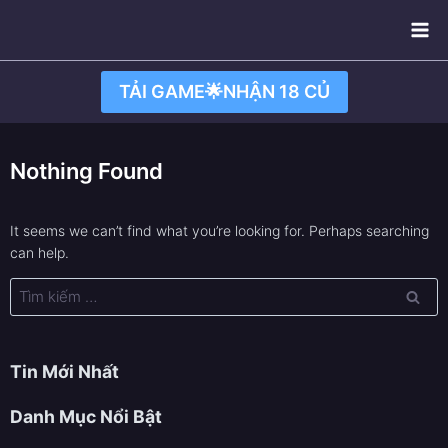
Skip
to
content
TẢI GAME🌟NHẬN 18 CỦ
Nothing Found
It seems we can’t find what you’re looking for. Perhaps searching
can help.
Tìm
kiếm
cho:
Tin Mới Nhất
Danh Mục Nổi Bật