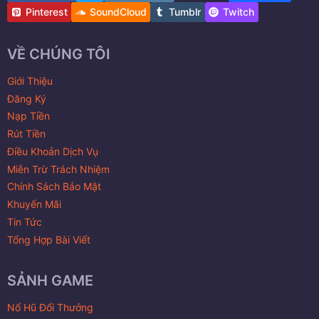
Pinterest
SoundCloud
Tumblr
Twitch
VỀ CHÚNG TÔI
Giới Thiệu
Đăng Ký
Nạp Tiền
Rút Tiền
Điều Khoản Dịch Vụ
Miễn Trừ Trách Nhiệm
Chính Sách Bảo Mật
Khuyến Mãi
Tin Tức
Tổng Hợp Bài Viết
SẢNH GAME
Nổ Hũ Đổi Thưởng