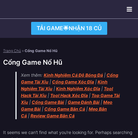
Skip
to
content
TẢI GAME🌟NHẬN 18 CỦ
Trang Chủ
»
Cổng Game Nổ Hũ
Cổng Game Nổ Hũ
Xem thêm:
Kinh Nghiệm Cá Độ Bóng Đá
|
Cổng
Game Tài Xỉu
|
Cổng Game Xóc Đĩa
|
Kinh
Nghiệm Tài Xỉu
|
Kinh Nghiệm Xóc Đĩa
|
Tool
Hack Tài Xỉu
|
Tool Hack Xóc Đĩa
|
Top Game Tài
Xỉu
|
Cổng Game Bài
|
Game Đánh Bài
|
Mẹo
Game Bài
|
Cổng Game Bắn Cá
|
Mẹo Bắn
Cá
|
Review Game Bắn Cá
It seems we can’t find what you’re looking for. Perhaps searching