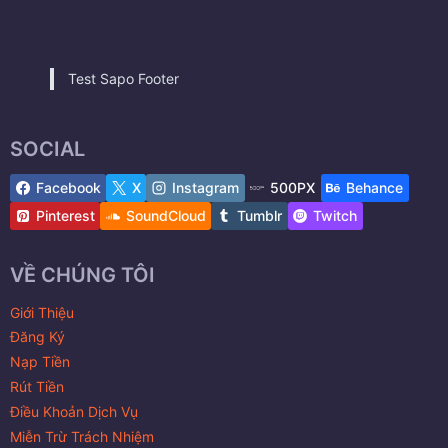
Test Sapo Footer
SOCIAL
Facebook
X
Instagram
500PX
Behance
Pinterest
SoundCloud
Tumblr
Twitch
VỀ CHÚNG TÔI
Giới Thiệu
Đăng Ký
Nạp Tiền
Rút Tiền
Điều Khoản Dịch Vụ
Miễn Trừ Trách Nhiệm